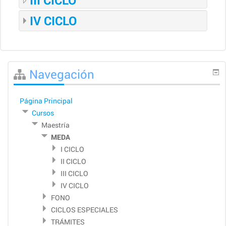
III CICLO
IV CICLO
Saltar
Navegación
Navegación
Página Principal
Cursos
Maestría
MEDA
I CICLO
II CICLO
III CICLO
IV CICLO
FONO
CICLOS ESPECIALES
TRÁMITES