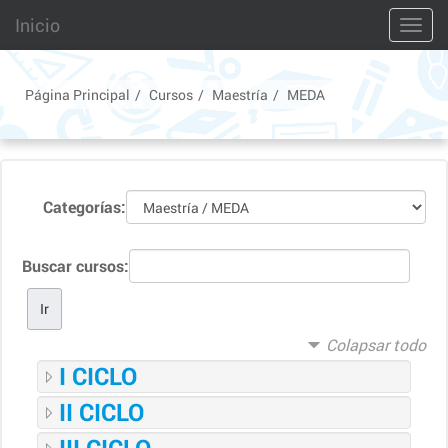
Saltar
Inicio
Toggl
a
contenido
principal
Página Principal
Cursos
Maestría
MEDA
Categorías:
Buscar cursos:
Colapsar todo
I CICLO
II CICLO