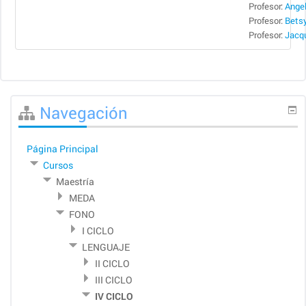
Profesor:
Angel
Profesor:
Betsy
Profesor:
Saltar
Navegación
Navegación
Página Principal
Cursos
Maestría
MEDA
FONO
I CICLO
LENGUAJE
II CICLO
III CICLO
IV CICLO