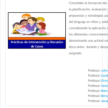
Consolidar la formación del
la planificación, evaluación
propuestas y estrategias pa
del lenguaje en niños y ado
considerando la aplicación c
los diferentes conocimient
demostrando una actitud res
ética antes, durante y desp
asign
Profesor:
John
Profesor:
Zand
Profesor:
Elvir
Profesor:
Vanes
Profesor:
Marc
Profesor:
Betsy
Profesor: