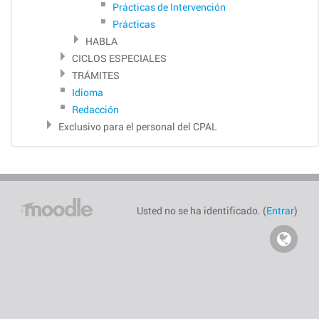
Prácticas de Intervención
Prácticas
HABLA
CICLOS ESPECIALES
TRÁMITES
Idioma
Redacción
Exclusivo para el personal del CPAL
Página
Usted no se ha identificado. (
Entrar
)
Principal
Visi
our
Web