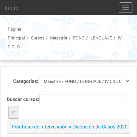
Saltar
Inicio
Toggl
a
contenido
principal
Página
Principal
Cursos
Maestría
FONO
LENGUAJE
IV
CICLO
Categorías:
Buscar cursos:
Prácticas de Intervención y Discusión de Casos 2020