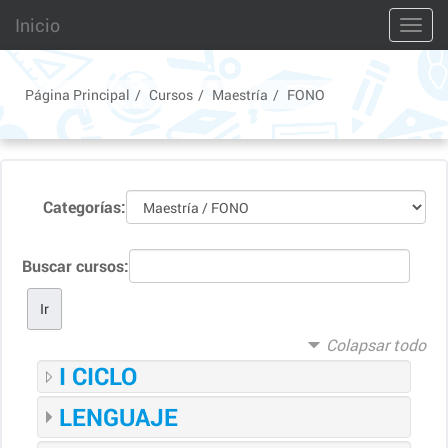
Saltar
Inicio
Toggl
a
contenido
principal
Página Principal
Cursos
Maestría
FONO
Categorías:
Buscar cursos:
Colapsar todo
I CICLO
LENGUAJE