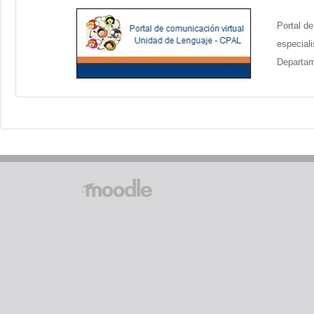
Portal de
mi
especiali
mama
Departam
Página
Principal