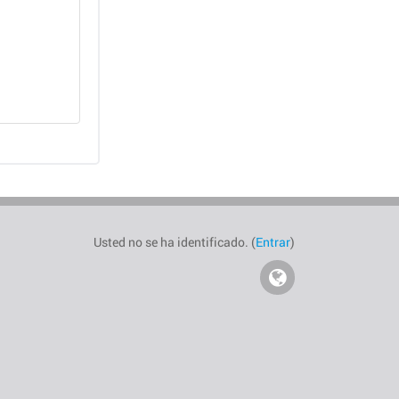
Usted no se ha identificado. (
Entrar
)
Visit
our
Website